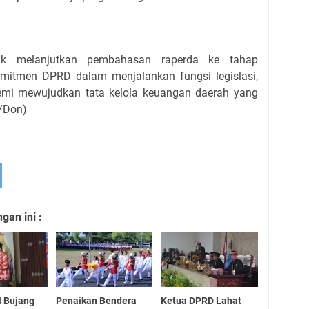
tuk melanjutkan pembahasan raperda ke tahap
omitmen DPRD dalam menjalankan fungsi legislasi,
mi mewujudkan tata kelola keuangan daerah yang
v/Don)
an ini :
l Bujang
Penaikan Bendera
Ketua DPRD Lahat