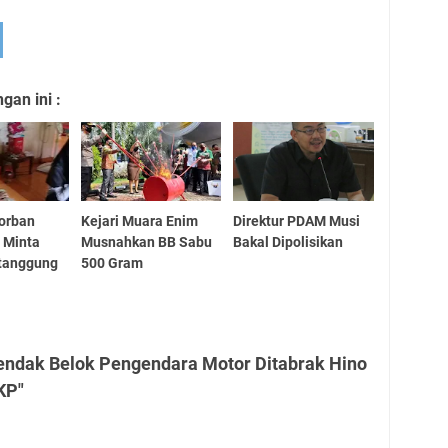
an ini :
orban
Kejari Muara Enim
Direktur PDAM Musi
i Minta
Musnahkan BB Sabu
Bakal Dipolisikan
rtanggung
500 Gram
endak Belok Pengendara Motor Ditabrak Hino
KP"