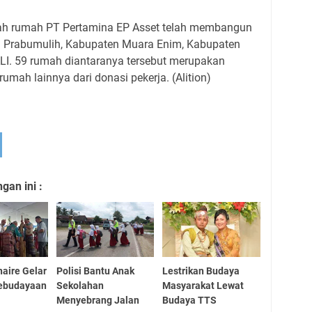
ah rumah PT Pertamina EP Asset telah membangun
ta Prabumulih, Kabupaten Muara Enim, Kabupaten
ALI. 59 rumah diantaranya tersebut merupakan
mah lainnya dari donasi pekerja. (Alition)
an ini :
naire Gelar
Polisi Bantu Anak
Lestrikan Budaya
Kebudayaan
Sekolahan
Masyarakat Lewat
Menyebrang Jalan
Budaya TTS