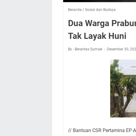
Beranda
/
Sosial dan Budaya
Dua Warga Prabu
Tak Layak Huni
By - Berantas Sumsel
Desember 30, 20
// Bantuan CSR Pertamina EP 